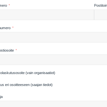
mero
Postitoi
numero
stiosoite
olaskutusosoite (vain organisaatiot)
tus eri osoitteeseen (saajan tiedot)
ja