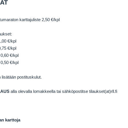
AT
maraton karttajuliste 2,50 €/kpl
aukset:
1,00 €/kpl
0,75 €/kpl
 0,60 €/kpl
 0,50 €/kpl
n lisätään postituskulut.
LAUS
alla olevalla lomakkeella tai sähköpostitse tilaukset(at)rll.fi
an karttoja