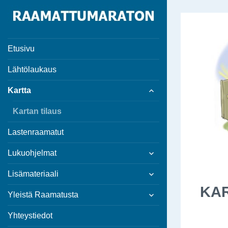
Raamattumaraton
Etusivu
Lähtölaukaus
expand
Kartta
child
menu
Kartan tilaus
Lastenraamatut
expand
Lukuohjelmat
child
expand
menu
Lisämateriaali
child
KAR
expand
menu
Yleistä Raamatusta
child
menu
Yhteystiedot