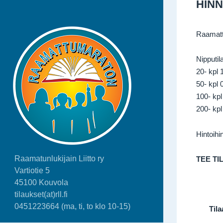
HINN
Raamattu
Nipputil
20- kpl 
50- kpl 
100- kpl
200- kpl
Hintoihi
Raamatunlukijain Liitto ry
TEE TI
Vartiotie 5
45100 Kouvola
tilaukset(at)rll.fi
0451223664 (ma, ti, to klo 10-15)
Tila