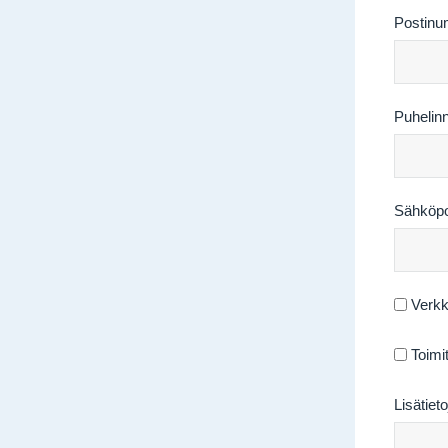
Postinu
Puhelin
Sähköpo
Verkk
Toimi
Lisätieto