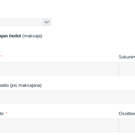
kpl
ajan tiedot
(maksaja)
Sukunim
aatio (jos maksajana)
te
Osoitteen